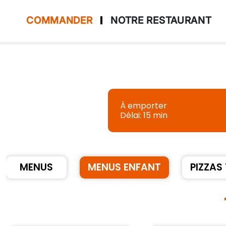
COMMANDER
NOTRE RESTAURANT
Accueil
Allergènes
À emporter
Délai: 15 min
Charte Qualité
C.G.V
Contact
MENUS
MENUS ENFANT
PIZZAS
Mentions Légales
Mobile