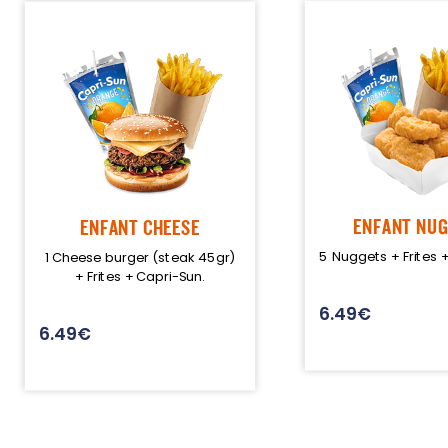
Programme De Fidélité
Avis
Mon Compte
Notre Restaurant
Zones de Livraison
ENFANT NU
ENFANT CHEESE
5 Nuggets + Frites 
1 Cheese burger (steak 45gr)
+ Frites + Capri-Sun.
6.49
€
6.49
€